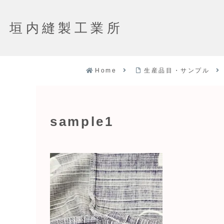
垣内縫製工業所
Home
生産品目・サンプル
sample1